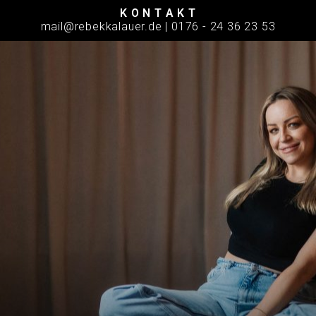
K O N T A K T
m
ail@rebekkalauer.de |
0176 - 24 36 23 53